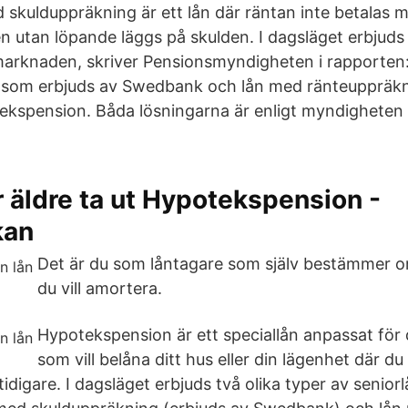
d skulduppräkning är ett lån där räntan inte betalas 
utan löpande läggs på skulden. I dagsläget erbjuds 
marknaden, skriver Pensionsmyndigheten i rapporten
 som erbjuds av Swedbank och lån med ränteuppräkn
kspension. Båda lösningarna är enligt myndigheten ”
r äldre ta ut Hypotekspension -
kan
Det är du som låntagare som själv bestämmer o
du vill amortera.
Hypotekspension är ett speciallån anpassat för 
som vill belåna ditt hus eller din lägenhet där du
tidigare. I dagsläget erbjuds två olika typer av senior