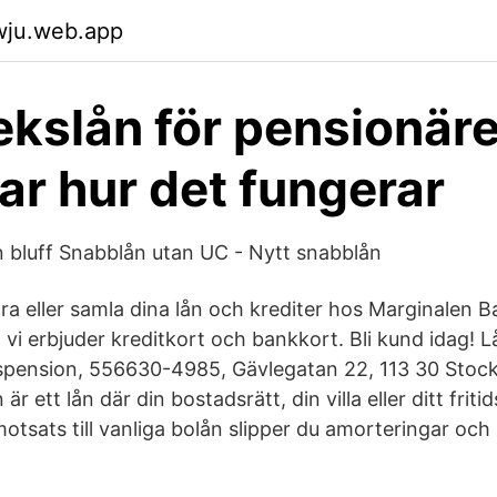
wju.web.app
kslån för pensionärer
rar hur det fungerar
 bluff Snabblån utan UC - Nytt snabblån
ra eller samla dina lån och krediter hos Marginalen B
vi erbjuder kreditkort och bankkort. Bli kund idag! L
pension, 556630-4985, Gävlegatan 22, 113 30 Stoc
 ett lån där din bostadsrätt, din villa eller ditt friti
otsats till vanliga bolån slipper du amorteringar och
.