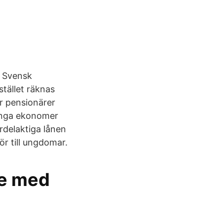
n Svensk
tället räknas
r pensionärer
Många ekonomer
rdelaktiga lånen
ör till ungdomar.
re med