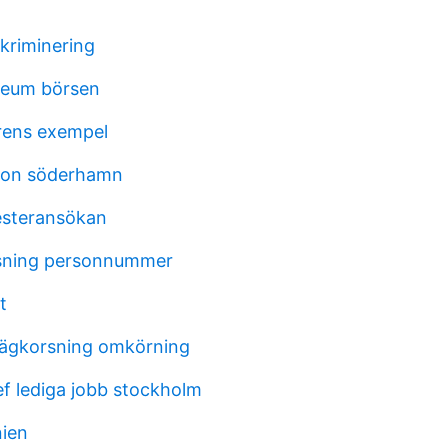
kriminering
leum börsen
rens exempel
son söderhamn
esteransökan
sning personnummer
t
vägkorsning omkörning
f lediga jobb stockholm
nien