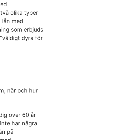
med
två olika typer
: lån med
ing som erbjuds
väldigt dyra för
m, när och hur
dig över 60 år
 inte har några
lån på