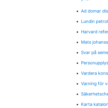
Ad domar dis
Lundin petro
Harvard refe
Mats johans
Svar på sem
Personupply
Vardera kons
Varning för 
Säkerhetsche
Karta katalo