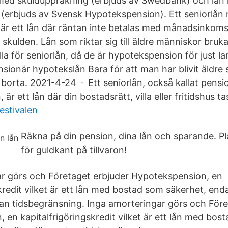
med skulduppräkning (erbjuds av Swedbank) och lån
(erbjuds av Svensk Hypotekspension). Ett seniorlån
är ett lån där räntan inte betalas med månadsinkom
skulden. Lån som riktar sig till äldre människor bruk
la för seniorlån, då de är hypotekspension för just la
ionär hypotekslån Bara för att man har blivit äldre s
borta. 2021-4-24 · Ett seniorlån, också kallat pensio
är ett lån där din bostadsrätt, villa eller fritidshus 
estivalen
Räkna på din pension, dina lån och sparande. Pl
för guldkant på tillvaron!
r görs och Företaget erbjuder Hypotekspension, en
kredit vilket är ett lån med bostad som säkerhet, end
tan tidsbegränsning. Inga amorteringar görs och Före
 en kapitalfrigöringskredit vilket är ett lån med bos