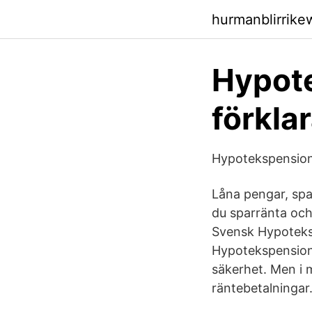
hurmanblirrike
Hypote
förkla
Hypotekspension
Låna pengar, spa
du sparränta och 
Svensk Hypoteks
Hypotekspension är
säkerhet. Men i m
räntebetalningar