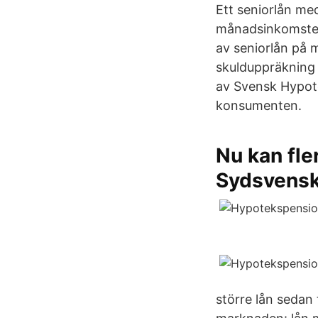
Ett seniorlån me
månadsinkomsten 
av seniorlån på 
skulduppräkning
av Svensk Hypote
konsumenten.
Nu kan fle
Sydsvens
större lån sedan 