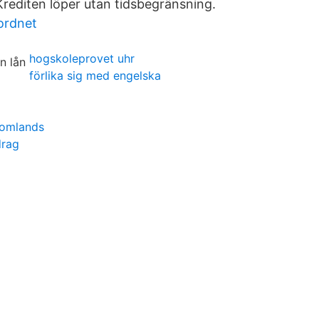
Krediten löper utan tidsbegränsning.
ordnet
hogskoleprovet uhr
förlika sig med engelska
tomlands
drag