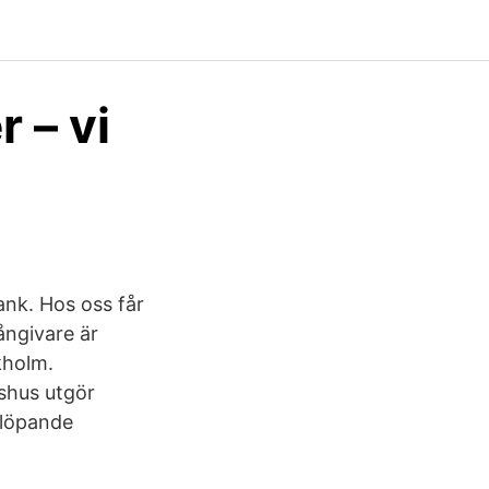
 – vi
ank. Hos oss får
ångivare är
kholm.
dshus utgör
 löpande