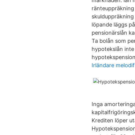
marknaden: lån 
ränteuppräkning 
skulduppräkning 
löpande läggs på 
pensionärslån kal
Ta bolån som pens
hypotekslån inte 
hypotekspension, 
Irländare melodif
Inga amorteringa
kapitalfrigörings
Krediten löper u
Hypotekspension,