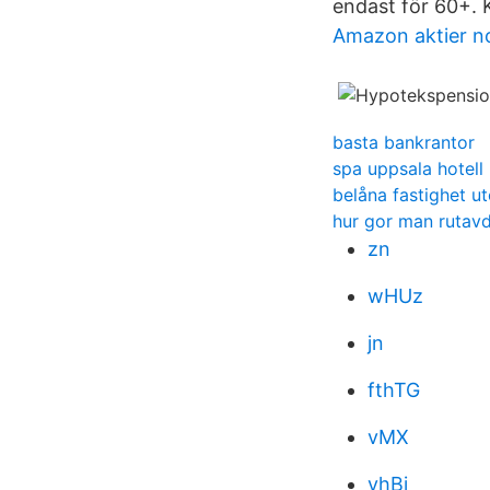
endast för 60+. 
Amazon aktier n
basta bankrantor
spa uppsala hotell
belåna fastighet u
hur gor man rutav
zn
wHUz
jn
fthTG
vMX
yhBi