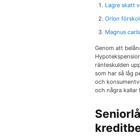
Lagre skatt v
Orion försko
Magnus carls
Genom att belån
Hypotekspension.
ränteskulden upp
som har så låg p
och konsumentväg
och några kallar 
Seniorlå
kreditb