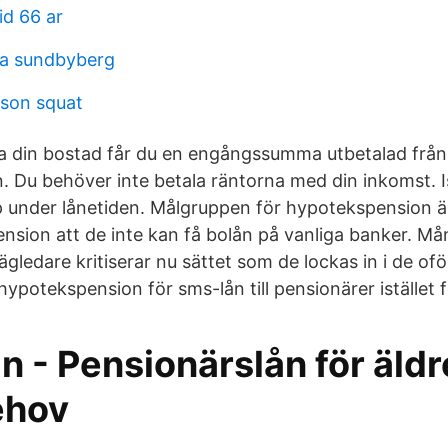
id 66 ar
la sundbyberg
son squat
a din bostad får du en engångssumma utbetalad frå
 Du behöver inte betala räntorna med din inkomst. Is
 under lånetiden. Målgruppen för hypotekspension ä
ension att de inte kan få bolån på vanliga banker. 
ledare kritiserar nu sättet som de lockas in i de ofö
hypotekspension för sms-lån till pensionärer istället f
n - Pensionärslån för äld
ehov