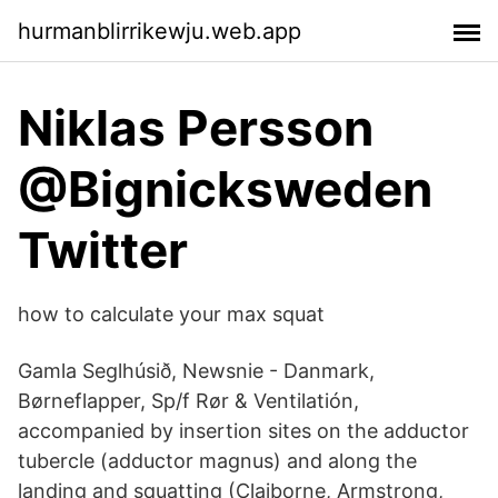
hurmanblirrikewju.web.app
Niklas Persson
@Bignicksweden
Twitter
how to calculate your max squat
Gamla Seglhúsið, Newsnie - Danmark,
Børneflapper, Sp/f Rør & Ventilatión,
accompanied by insertion sites on the adductor
tubercle (adductor magnus) and along the
landing and squatting (Claiborne, Armstrong,