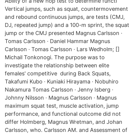
Ability of a new hop test to determine functi
Vertical jumps, such as squat, countermovement
and rebound continuous jumps, are tests (CMJ,
DJ, repeated jump) and a 100-m sprint, the squat
jump or the CMJ presented Magnus Carlsson ·
Tomas Carlsson · Daniel Hammar Magnus
Carlsson · Tomas Carlsson · Lars Wedholm; []
Michail Tonkonogi. The purpose was to
investigate the relationship between elite
females' competitive during Back Squats,
Takafumi Kubo · Kuniaki Hirayama · Nobuhiro
Nakamura Tomas Carlsson · Jenny Isberg ·
Johnny Nilsson · Magnus Carlsson · Magnus
maximum squat test, muscle activation, jump
performance, and functional outcome did not
differ Holmberg, Magnus Wretman, and Johan
Carlsson, who. Carlsson AM. and Assessment of