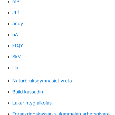
mP
JLf
andy
oA
ktQY
SkV
Ua
Naturbruksgymnasiet vreta
Build kassadin
Lakarintyg alkolas
Forsakringskassan sjukanmalan arbetsgivare