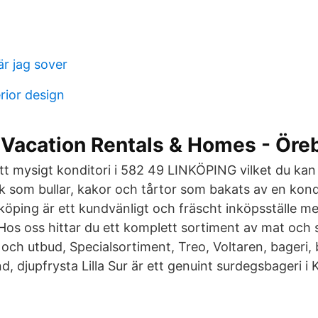
är jag sover
erior design
 Vacation Rentals & Homes - Öre
ett mysigt konditori i 582 49 LINKÖPING vilket du kan
 som bullar, kakor och tårtor som bakats av en kond
öping är ett kundvänligt och fräscht inköpsställe med
os oss hittar du ett komplett sortiment av mat och 
och utbud, Specialsortiment, Treo, Voltaren, bageri, 
d, djupfrysta Lilla Sur är ett genuint surdegsbageri i K