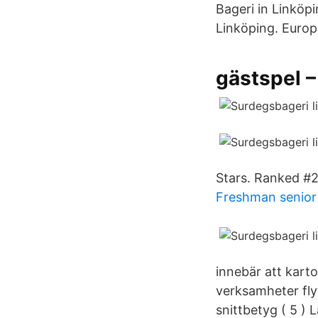
Bageri in Linköpi
Linköping. Europ
gästspel –
Stars. Ranked #2 
Freshman senior 
innebär att kart
verksamheter flyt
snittbetyg ( 5 )