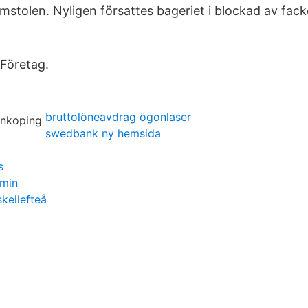
mstolen. Nyligen försattes bageriet i blockad av fack
Företag.
bruttolöneavdrag ögonlaser
swedbank ny hemsida
s
rmin
kellefteå