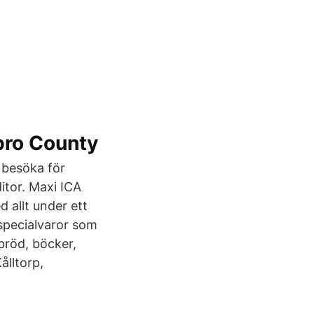
bro County
 besöka för
itor. Maxi ICA
 allt under ett
specialvaror som
bröd, böcker,
ålltorp,