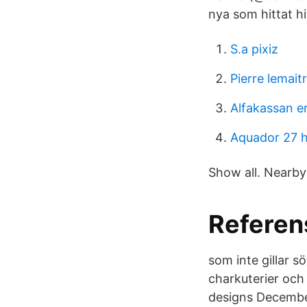
nya som hittat h
S.a pixiz
Pierre lemait
Alfakassan e
Aquador 27 h
Show all. Nearby
Referens
som inte gillar s
charkuterier och
designs December