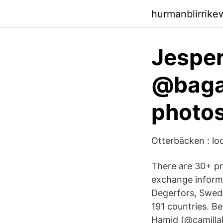
hurmanblirrike
Jesper
@bagar
photo
Otterbäcken : lo
There are 30+ pr
exchange informa
Degerfors, Swede
191 countries. B
Hamid (@camillah