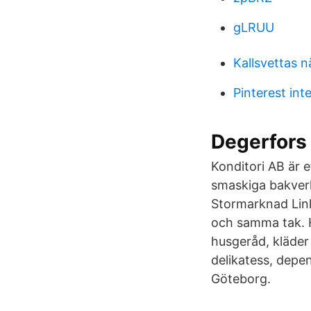
gLRUU
Kallsvettas n
Pinterest int
Degerfors
Konditori AB är 
smaskiga bakverk
Stormarknad Link
och samma tak. H
husgeråd, kläder 
delikatess, depen
Göteborg.