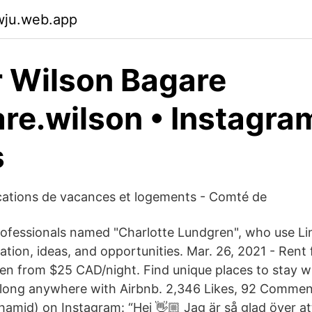
wju.web.app
 Wilson Bagare
e.wilson • Instagra
s
cations de vacances et logements - Comté de
ofessionals named "Charlotte Lundgren", who use Li
tion, ideas, and opportunities. Mar. 26, 2021 - Rent 
n from $25 CAD/night. Find unique places to stay wit
elong anywhere with Airbnb. 2,346 Likes, 92 Comment
amid) on Instagram: “Hej 👋🏼 Jag är så glad över at