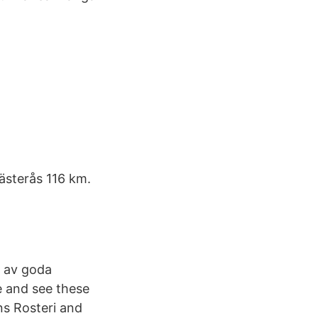
ästerås 116 km.
r av goda
e and see these
s Rosteri and