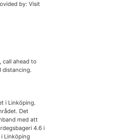
ovided by: Visit
 call ahead to
 distancing.
t i Linköping.
mrådet. Det
amband med att
urdegsbageri 4.6 i
 i Linköping