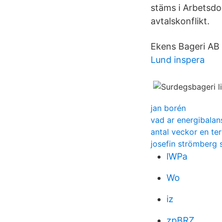
stäms i Arbetsdo
avtalskonflikt.
Ekens Bageri AB 
Lund inspera
jan borén
vad ar energibalan
antal veckor en te
josefin strömberg s
lWPa
Wo
iz
zpBRZ