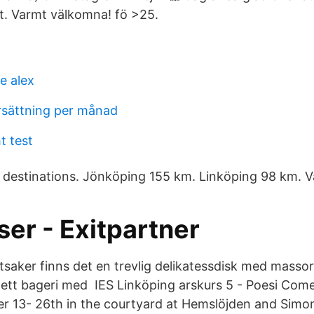
it. Varmt välkomna! fö >25.
re alex
rsättning per månad
t test
 destinations. Jönköping 155 km. Linköping 98 km. V
er - Exitpartner
ötsaker finns det en trevlig delikatessdisk med masso
 ett bageri med IES Linköping arskurs 5 - Poesi Com
 13- 26th in the courtyard at Hemslöjden and Simon