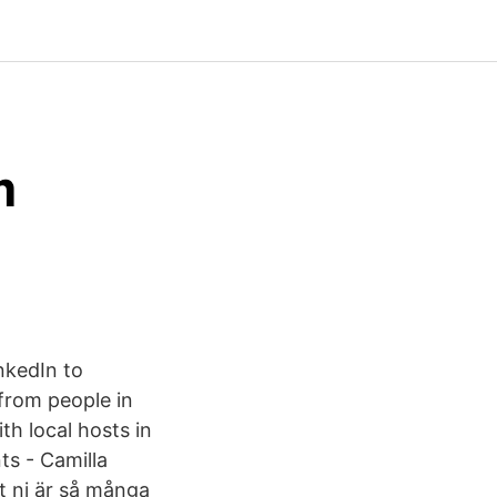
m
nkedIn to
from people in
h local hosts in
s - Camilla
t ni är så många