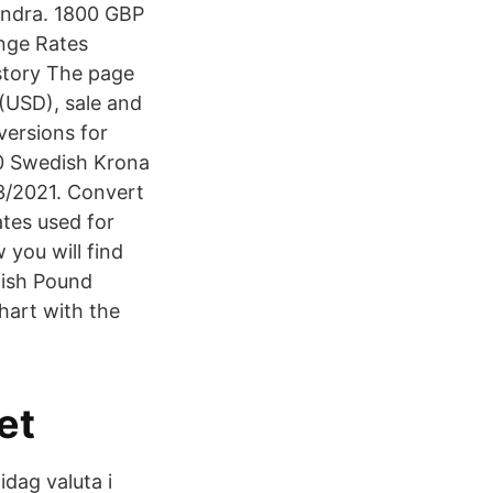
andra. 1800 GBP
nge Rates
istory The page
(USD), sale and
versions for
00 Swedish Krona
03/2021. Convert
tes used for
you will find
tish Pound
hart with the
et
dag valuta i