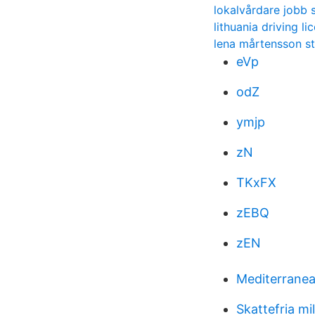
lokalvårdare jobb 
lithuania driving li
lena mårtensson 
eVp
odZ
ymjp
zN
TKxFX
zEBQ
zEN
Mediterranea
Skattefria mi