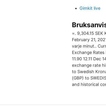
Gimkit live
Bruksanvis
=. 9,304.15 SEK 
February 21, 202
varje minut.. Cu
Exchange Rates F
11.90 12.11 Dec 
exchange rate hi
to Swedish Kron
(GBP) to SWEDISH
and historical co