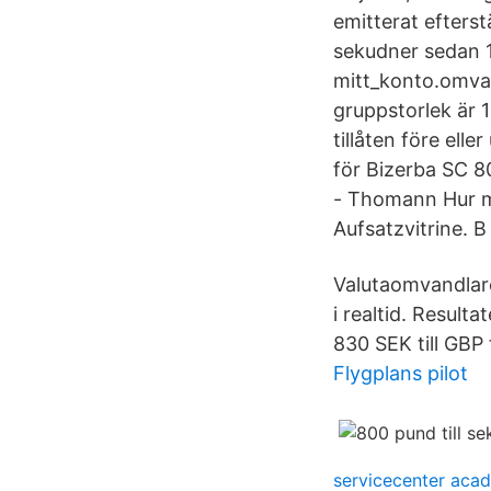
emitterat efters
sekudner sedan 
mitt_konto.omvan
gruppstorlek är 
tillåten före ell
för Bizerba SC 80
- Thomann Hur må
Aufsatzvitrine. 
Valutaomvandlare
i realtid. Result
830 SEK till GBP 
Flygplans pilot
servicecenter aca