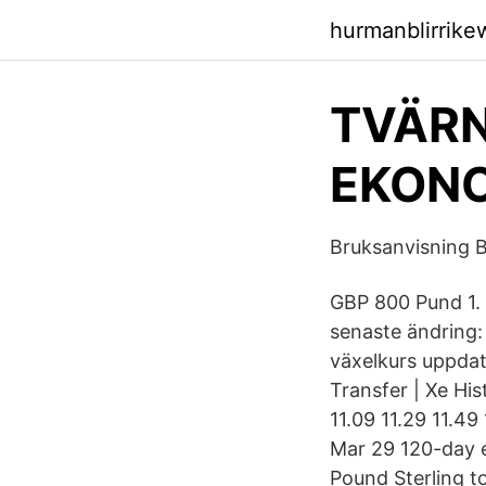
hurmanblirrike
TVÄRN
EKONO
Bruksanvisning B
GBP 800 Pund 1.
senaste ändring:
växelkurs uppdat
Transfer | Xe Hi
11.09 11.29 11.49
Mar 29 120-day e
Pound Sterling t