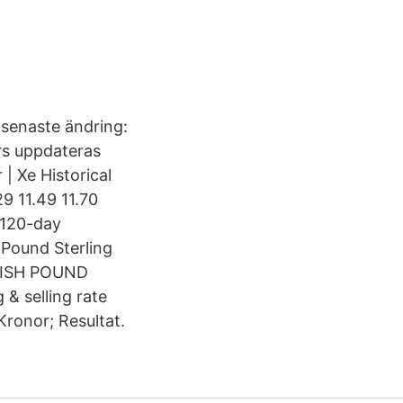
senaste ändring:
urs uppdateras
| Xe Historical
9 11.49 11.70
 120-day
 Pound Sterling
ITISH POUND
& selling rate
Kronor; Resultat.