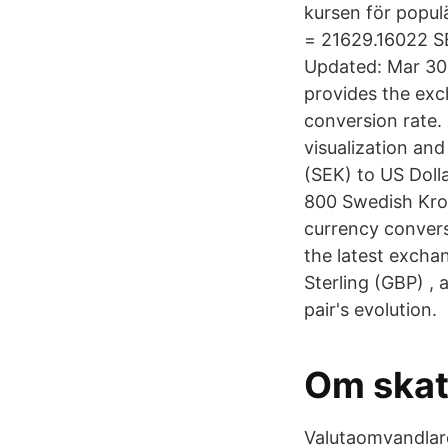
kursen för popul
= 21629.16022 S
Updated: Mar 30,
provides the exc
conversion rate.
visualization an
(SEK) to US Doll
800 Swedish Kron
currency convers
the latest excha
Sterling (GBP) ,
pair's evolution.
Om skatt
Valutaomvandlar