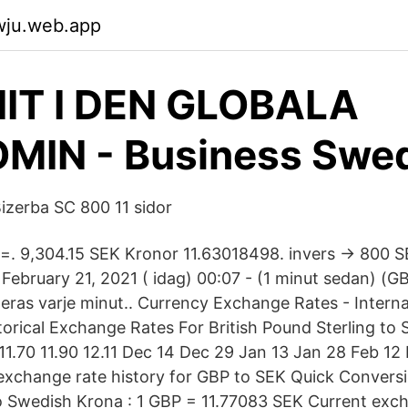
wju.web.app
IT I DEN GLOBALA
MIN - Business Swe
izerba SC 800 11 sidor
 =. 9,304.15 SEK Kronor 11.63018498. invers → 800 
 February 21, 2021 ( idag) 00:07 - (1 minut sedan) (G
eras varje minut.. Currency Exchange Rates - Intern
storical Exchange Rates For British Pound Sterling to
 11.70 11.90 12.11 Dec 14 Dec 29 Jan 13 Jan 28 Feb 12
xchange rate history for GBP to SEK Quick Conversi
o Swedish Krona : 1 GBP = 11.77083 SEK Current exc