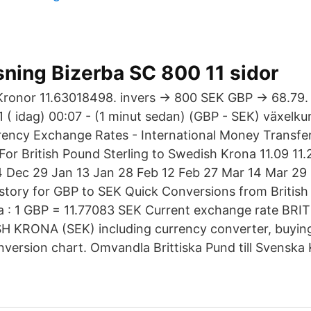
ning Bizerba SC 800 11 sidor
Kronor 11.63018498. invers → 800 SEK GBP → 68.79. 
1 ( idag) 00:07 - (1 minut sedan) (GBP - SEK) växelk
rrency Exchange Rates - International Money Transfer 
or British Pound Sterling to Swedish Krona 11.09 11.2
14 Dec 29 Jan 13 Jan 28 Feb 12 Feb 27 Mar 14 Mar 29
story for GBP to SEK Quick Conversions from British
a : 1 GBP = 11.77083 SEK Current exchange rate BR
 KRONA (SEK) including currency converter, buying 
nversion chart. Omvandla Brittiska Pund till Svenska 