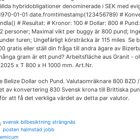
tällda hybridobligationer denominerade i SEK med evi
1970-01-01 date.fromtimestamp(123456789) # Konve
dla() # Resultat: # Kronor: 100 # Dollar: 800 # Pun
12 personer; Maximal vikt per buggy är 800 pund; Ing
er under turen; Ungefärligt körsträcka är 115 miles Se
0 gratis eller ställ din fråga till andra ägare av Bize
nga gram är ett pund? Arbeitsfläche aus Granit - o
B 2025 x T 800 x H 1000 mm. Art.Nr.
 Belize Dollar och Pund. Valutaomräknare 800 BZD /
atet av konvertering 830 Svensk krona till Brittiska p
för att få det verkliga värdet av detta par valutor.
svensk bilbesiktning strängnäs
posten halmstad jobb
demicum