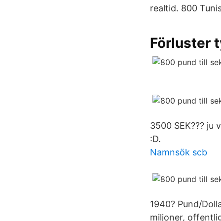
realtid. 800 Tunis
Förluster 
3500 SEK??? ju va
:D.
Namnsök scb
1940? Pund/Dolla
miljoner, offentli