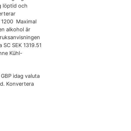
g löptid och
rterar
d: 1200 Maximal
en alkohol är
 bruksanvisningen
rba SC SEK 1319.51
hne Kühl-
 GBP idag valuta
und. Konvertera