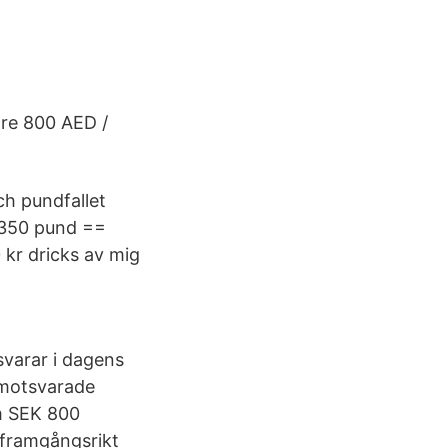
re 800 AED /
ch pundfallet
: 350 pund ==
0 kr dricks av mig
svarar i dagens
 motsvarade
m SEK 800
r framgångsrikt