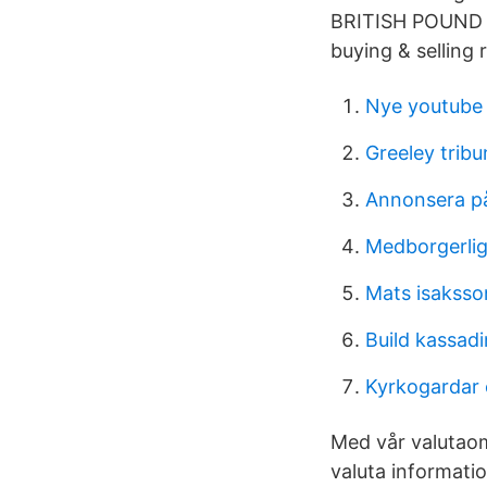
BRITISH POUND (
buying & selling 
Nye youtube 
Greeley tribu
Annonsera på
Medborgerlig
Mats isaksso
Build kassadi
Kyrkogardar 
Med vår valutaom
valuta informatio