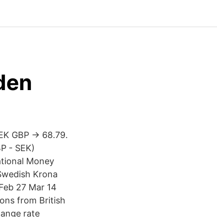
den
SEK GBP → 68.79.
BP - SEK)
ational Money
 Swedish Krona
 Feb 27 Mar 14
ons from British
hange rate