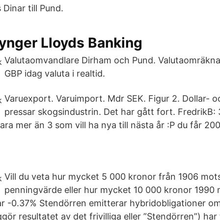
 Dinar till Pund.
tynger Lloyds Banking
Valutaomvandlare Dirham och Pund. Valutaomräkna
GBP idag valuta i realtid.
Varuexport. Varuimport. Mdr SEK. Figur 2. Dollar- o
pressar skogsindustrin. Det har gått fort. FredrikB
ra mer än 3 som vill ha nya till nästa år :P du får 20
Vill du veta hur mycket 5 000 kronor från 1906 mot
penningvärde eller hur mycket 10 000 kronor 1990
r -0.37% Stendörren emitterar hybridobligationer o
ggör resultatet av det frivilliga eller ”Stendörren”) ha