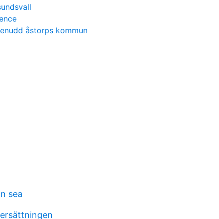
sundsvall
cence
stenudd åstorps kommun
n sea
lersättningen