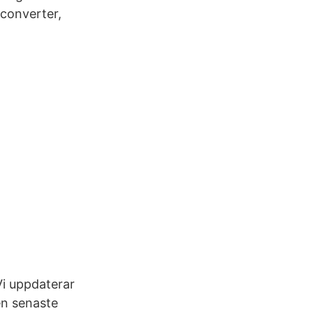
converter,
Vi uppdaterar
en senaste