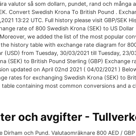
ära valutor så som dollarn, pundet, rand och många 
EK. Convert Swedish Krona To British Pound . Excha
2021 13:22 UTC. Full history please visit GBP/SEK H
hange rate of 800 Swedish Krona (SEK) to US Dollar 
 Moreover, we added the list of the most popular con
d the history table with exchange rate diagram for 8
ar (USD) from Tuesday, 30/03/2021 till Tuesday, 23/
a (SEK) to British Pound Sterling (GBP) Exchange ra
ion updated on April 02nd 2021 ( 04/02/2021 ) Below 
nge rates for exchanging Swedish Krona (SEK) to Bri
 a table containing most common conversions and a c
er och avgifter - Tullverk
e Dirham och Pund. Valutaomräknare 800 AED / GBP i