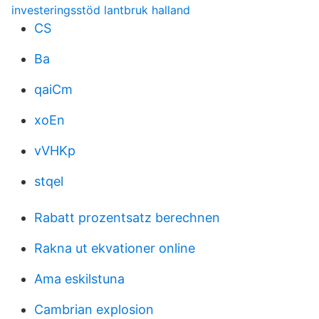
investeringsstöd lantbruk halland
CS
Ba
qaiCm
xoEn
vVHKp
stqel
Rabatt prozentsatz berechnen
Rakna ut ekvationer online
Ama eskilstuna
Cambrian explosion