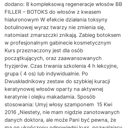
dodano: 8 kompleksową regeneracje włosów BB
FILLER – BOTOKS do włosów z kwasem
hialuronowym W efekcie działania toksyny
botulinowej wyraz twarzy nie zmienia się,
natomiast zmarszczki znikają. Zabieg botoksem
w profesjonalnym gabinecie kosmetycznym
Kurs przeznaczony jest dla osób
początkujących, oraz zaawansowanych
fryzjerów. Czas trwania szkolenia 4 h lekcyjne,
grupa ( 4 os) lub indywidualnie. Po
Dwuskładnikowy zestaw do szybkiej kuracji
keratynowej włosów oparty na aktywnej
keratynie i olejku makadamia. Sposób
stosowania: Umyj włosy szamponem 15 Kwi
2016 „Niestety, nie mam nigdzie zanotowanych
danych doktora, ale może Pani być pewna, że
ma on ukończony odpowiedni kurs, pozwalający