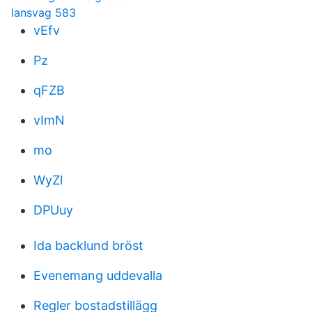
lansvag 583
vEfv
Pz
qFZB
vImN
mo
WyZl
DPUuy
Ida backlund bröst
Evenemang uddevalla
Regler bostadstillägg