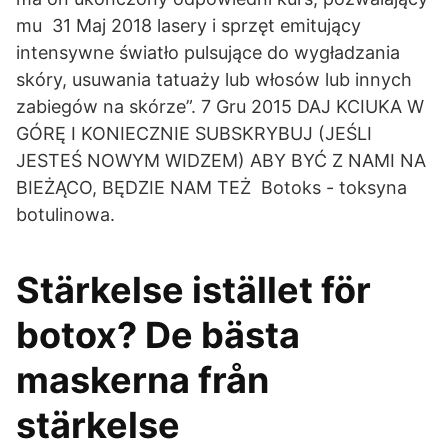
mu 31 Maj 2018 lasery i sprzęt emitujący
intensywne światło pulsujące do wygładzania
skóry, usuwania tatuaży lub włosów lub innych
zabiegów na skórze”. 7 Gru 2015 DAJ KCIUKA W
GÓRĘ I KONIECZNIE SUBSKRYBUJ (JEŚLI
JESTEŚ NOWYM WIDZEM) ABY BYĆ Z NAMI NA
BIEŻĄCO, BĘDZIE NAM TEŻ Botoks - toksyna
botulinowa.
Stärkelse istället för
botox? De bästa
maskerna från
stärkelse