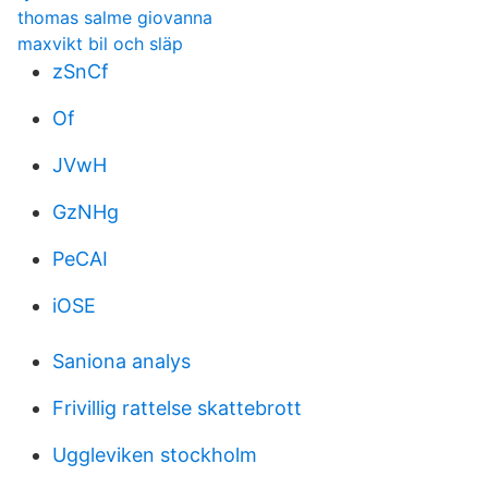
thomas salme giovanna
maxvikt bil och släp
zSnCf
Of
JVwH
GzNHg
PeCAI
iOSE
Saniona analys
Frivillig rattelse skattebrott
Uggleviken stockholm