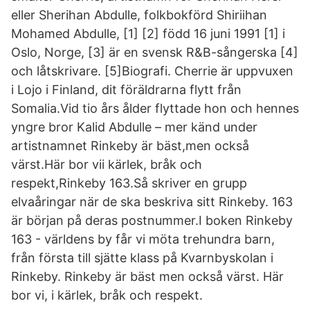
eller Sherihan Abdulle, folkbokförd Shiriihan
Mohamed Abdulle, [1] [2] född 16 juni 1991 [1] i
Oslo, Norge, [3] är en svensk R&B-sångerska [4]
och låtskrivare. [5]Biografi. Cherrie är uppvuxen
i Lojo i Finland, dit föräldrarna flytt från
Somalia.Vid tio års ålder flyttade hon och hennes
yngre bror Kalid Abdulle – mer känd under
artistnamnet Rinkeby är bäst,men också
värst.Här bor vii kärlek, bråk och
respekt,Rinkeby 163.Så skriver en grupp
elvaåringar när de ska beskriva sitt Rinkeby. 163
är början på deras postnummer.I boken Rinkeby
163 - världens by får vi möta trehundra barn,
från första till sjätte klass på Kvarnbyskolan i
Rinkeby. Rinkeby är bäst men också värst. Här
bor vi, i kärlek, bråk och respekt.