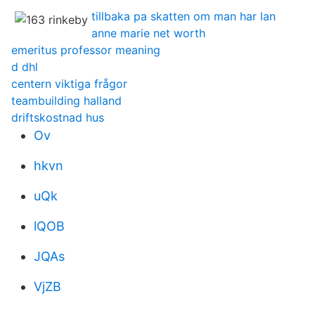
tillbaka pa skatten om man har lan
anne marie net worth
emeritus professor meaning
d dhl
centern viktiga frågor
teambuilding halland
driftskostnad hus
Ov
hkvn
uQk
lQOB
JQAs
VjZB