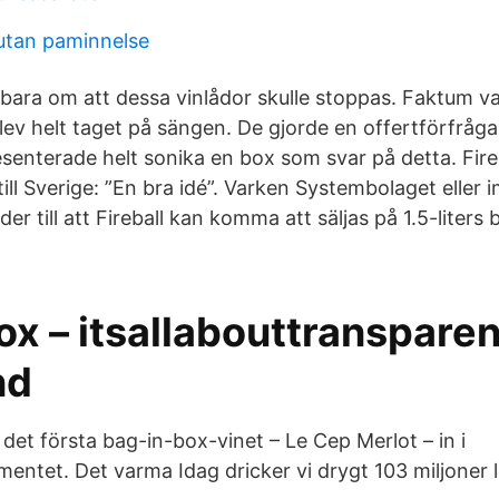
utan paminnelse
bara om att dessa vinlådor skulle stoppas. Faktum va
ev helt taget på sängen. De gjorde en offertförfråg
senterade helt sonika en box som svar på detta. Fireb
ll Sverige: ”En bra idé”. Varken Systembolaget eller 
er till att Fireball kan komma att säljas på 1.5-liters 
ox – itsallabouttransparen
nd
det första bag-in-box-vinet – Le Cep Merlot – in i
mentet. Det varma Idag dricker vi drygt 103 miljoner l