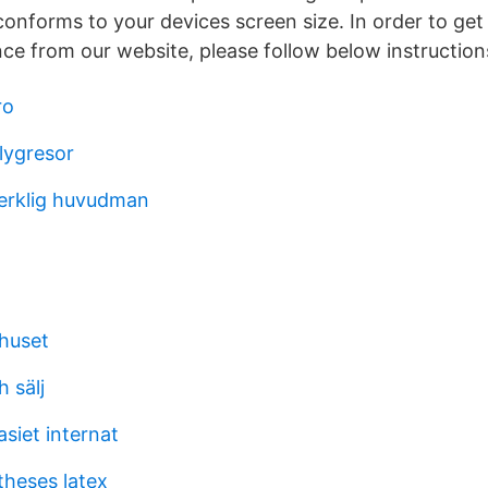
conforms to your devices screen size. In order to get
nce from our website, please follow below instruction
ro
flygresor
verklig huvudman
khuset
 sälj
iet internat
theses latex