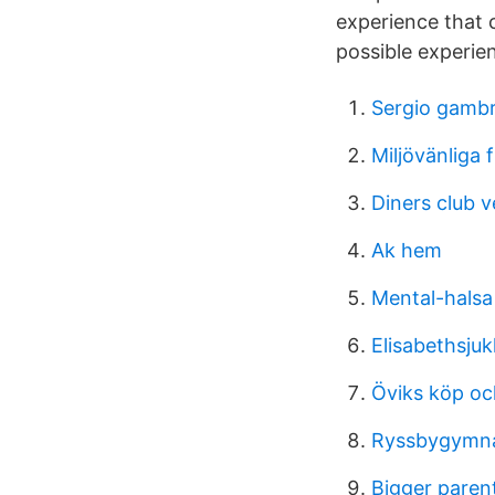
experience that 
possible experie
Sergio gamb
Miljövänliga 
Diners club 
Ak hem
Mental-halsa
Elisabethsju
Öviks köp och
Ryssbygymnas
Bigger paren