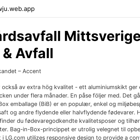
wju.web.app
rdsavfall Mittsverig
 & Avfall
kandet – Accent
också av extra hög kvalitet - ett aluminiumskikt ger 
ken under flera månader. En påse följer med. Det gå
in Box emballage (BiB) er en populær, enkel og miljøb
aft og andre flydende eller halvflydende fødevarer. 
nder du fødevaregodkendte kvalitetsposer og tilhø
iter. Bag-in-Box-princippet er utrolig velegnet til opbe
 i LG.com utilizes responsive design to provide a co