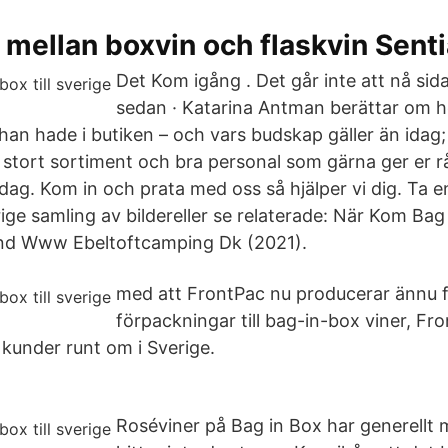
 mellan boxvin och flaskvin Sen
Det Kom igång . Det går inte att nå sid
sedan · Katarina Antman berättar om 
an hade i butiken – och vars budskap gäller än idag; 
r stort sortiment och bra personal som gärna ger er rå
idag. Kom in och prata med oss så hjälper vi dig. Ta e
rige samling av bildereller se relaterade: När Kom Bag 
and Www Ebeltoftcamping Dk (2021).
med att FrontPac nu producerar ännu f
förpackningar till bag-in-box viner, Fro
kunder runt om i Sverige.
Roséviner på Bag in Box har generellt