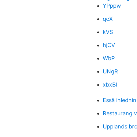
YPppw
qcX
kVS
hjCV
WbP
UNgR
xbxBI
Essä inledni
Restaurang 
Upplands br