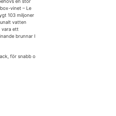
behövs en stor
-box-vinet – Le
ygt 103 miljoner
munalt vatten
 vara ett
inande brunnar I
ack, för snabb o