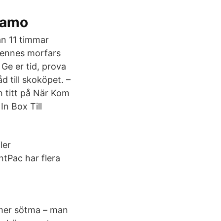
tiamo
an 11 timmar
hennes morfars
Ge er tid, prova
d till skoköpet. –
n titt på När Kom
In Box Till
ler
ntPac har flera
 mer sötma – man