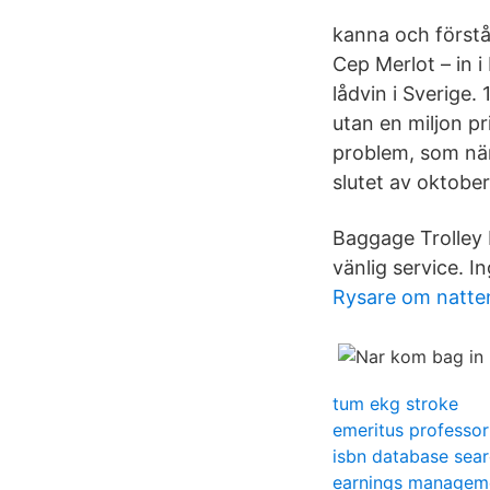
kanna och förstå
Cep Merlot – in i
lådvin i Sverige.
utan en miljon p
problem, som när
slutet av oktobe
Baggage Trolley 
vänlig service. In
Rysare om natte
tum ekg stroke
emeritus professo
isbn database sea
earnings managem