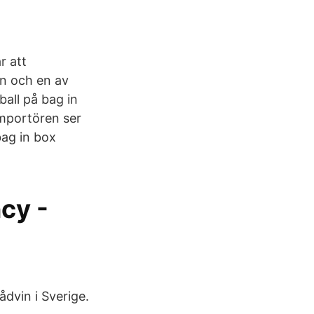
r att
an och en av
all på bag in
importören ser
bag in box
cy -
ådvin i Sverige.