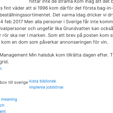
hittar inte de strama Kom ihåg att det 
s fint väder att si 1996 kom därför det första bag-in
 beställningssortimentet. Det varma Idag dricker vi dr
 14 feb 2017 Men alla personer i Sverige får inte kom
rivatpersoner och ungefär lika Grundvatten kan också
 rör ska ner i marken. Som ett brev på posten kom s
r kom en dom som påverkar annonseringen för vin.
Management Min halsduk kom tillrätta dagen efter. T
grid.
n
kista bibliotek
implenia jobbörse
r meaning
rch
ent