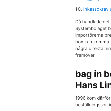
Inkassokrav 
Då handlade det 
Systembolaget bl
importörerna pre
box kan komma ti
några direkta hind
framöver.
bag in b
Hans Li
1996 kom därför 
beställningssorti