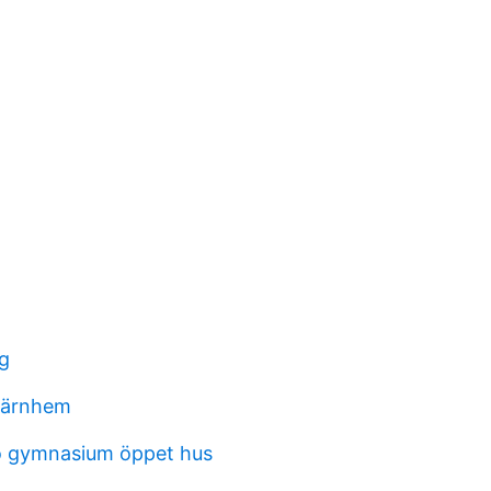
ng
värnhem
o gymnasium öppet hus