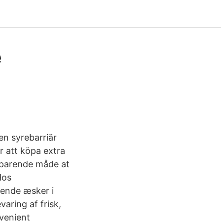
e
en syrebarriär
r att köpa extra
esparende måde at
Hos
rende æsker i
varing af frisk,
nvenient