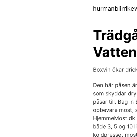
hurmanblirrike
Trädgå
Vatten
Boxvin ökar dric
Den här påsen är 
som skyddar dryc
påsar till. Bag 
opbevare most, s
HjemmeMost.dk fi
både 3, 5 og 10 l
koldpresset most